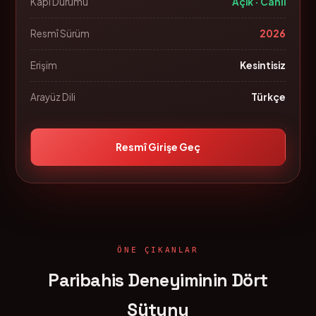
Kapı Durumu
Açık · Canlı
Resmî Sürüm
2026
Erişim
Kesintisiz
Arayüz Dili
Türkçe
Resmî Girişe Geç
ÖNE ÇIKANLAR
Paribahis Deneyiminin Dört
Sütunu