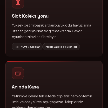
Slot Koleksiyonu
Yüksek getirili başlıklardan büyük ödül havuzlarına
uzanan geniş bir katalog tek ekranda. Favori
oyunlarınızı hızlıca filtreleyin.
RTP %96+ Slotlar
Mega Jackpot Slotları
Anında Kasa
Yatırım ve çekim tek listede toplanır; her yöntemin
limiti ve onay süresi açıkça yazar. Talepleriniz
beklemeden işleme alınır.