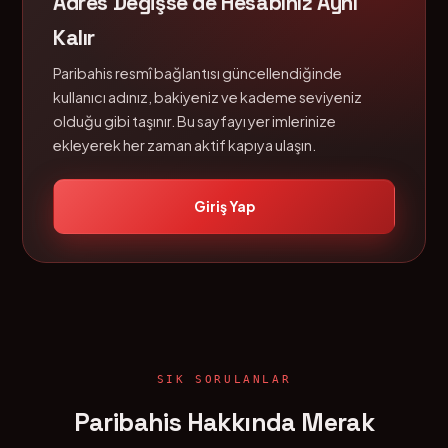
Adres Değişse de Hesabınız Aynı
Kalır
Paribahis resmî bağlantısı güncellendiğinde
kullanıcı adınız, bakiyeniz ve kademe seviyeniz
olduğu gibi taşınır. Bu sayfayı yer imlerinize
ekleyerek her zaman aktif kapıya ulaşın.
Giriş Yap
SIK SORULANLAR
Paribahis Hakkında Merak