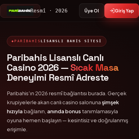
Resmî · 2026
Üye Ol
Giriş Yap
◆
PARIBAHIS
LISANSLI BAHIS SITESI
Paribahis Lisanslı Canlı
Casino 2026 —
Sıcak Masa
Deneyimi Resmî Adreste
Paribahis'ın 2026 resmî bağlantısı burada. Gerçek
krupiyelerle akan canlı casino salonuna
şimşek
hızıyla
bağlanın,
anında bonus
tanımlamasıyla
oyuna hemen başlayın — kesintisiz ve doğrulanmış
erişimle.