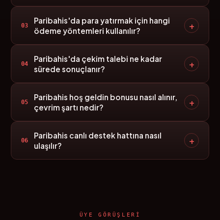
Paribahis'da para yatırmak için hangi
+
03
ödeme yöntemleri kullanılır?
Paribahis'da çekim talebi ne kadar
+
04
sürede sonuçlanır?
Paribahis hoş geldin bonusu nasıl alınır,
+
05
çevrim şartı nedir?
Paribahis canlı destek hattına nasıl
+
06
ulaşılır?
ÜYE GÖRÜŞLERI