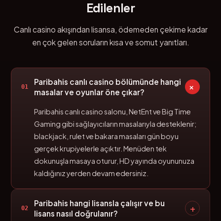
Edilenler
Canlı casino akışından lisansa, ödemeden çekime kadar
en çok gelen soruların kısa ve somut yanıtları.
Paribahis canlı casino bölümünde hangi
+
01
masalar ve oyunlar öne çıkar?
Paribahis canlı casino salonu, NetEnt ve Big Time
Gaming gibi sağlayıcıların masalarıyla desteklenir;
blackjack, rulet ve bakara masaları gün boyu
gerçek krupiyelerle açıktır. Menüden tek
dokunuşla masaya oturur, HD yayında oyununuza
kaldığınız yerden devam edersiniz.
Paribahis hangi lisansla çalışır ve bu
+
02
lisans nasıl doğrulanır?