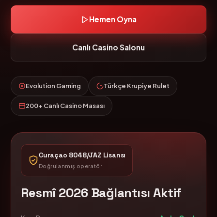
Hemen Oyna
Canlı Casino Salonu
Evolution Gaming
Türkçe Krupiye Rulet
200+ Canlı Casino Masası
Curaçao 8048/JAZ Lisansı
Doğrulanmış operatör
Resmî 2026 Bağlantısı Aktif