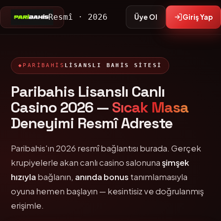
Resmî · 2026
Üye Ol
Giriş Yap
◆
PARIBAHIS
LISANSLI BAHIS SITESI
Paribahis Lisanslı Canlı
Casino 2026 —
Sıcak Masa
Deneyimi Resmî Adreste
Paribahis'ın 2026 resmî bağlantısı burada. Gerçek
krupiyelerle akan canlı casino salonuna
şimşek
hızıyla
bağlanın,
anında bonus
tanımlamasıyla
oyuna hemen başlayın — kesintisiz ve doğrulanmış
erişimle.