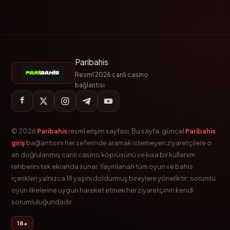
Paribahis
Resmî 2026 canlı casino
bağlantısı
© 2026
Paribahis
resmî erişim sayfası. Bu sayfa, güncel
Paribahis
giriş
bağlantısını her seferinde aramak istemeyen ziyaretçilere o
an doğrulanmış canlı casino köprüsünü ve kısa bir kullanım
rehberini tek ekranda sunar. Yayınlanan tüm oyun ve bahis
içerikleri yalnızca 18 yaşını doldurmuş bireylere yöneliktir; sorumlu
oyun ilkelerine uygun hareket etmek her ziyaretçinin kendi
sorumluluğundadır.
18+