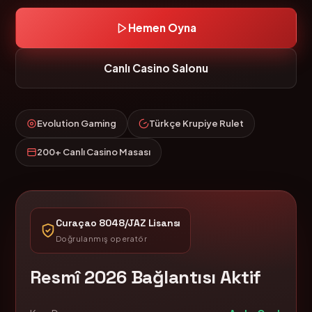
Hemen Oyna
Canlı Casino Salonu
Evolution Gaming
Türkçe Krupiye Rulet
200+ Canlı Casino Masası
Curaçao 8048/JAZ Lisansı
Doğrulanmış operatör
Resmî 2026 Bağlantısı Aktif