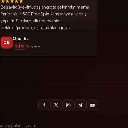
Beş aylık üyeyim, başlangıçta çekinmiştim ama
Paribahis'ın 500 Free Spin Kampanyası ile giriş
yaptım. Slotlarda ilk deneyimim
beklediğimden çok daha akıcı geçti.
Onur B.
OB
5 ay üye
ELITE
 an doğrulanmış canlı