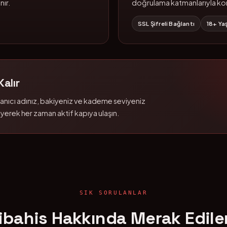
nır.
doğrulama katmanlarıyla koru
SSL Şifreli Bağlantı
18+ Ya
Kalır
lanıcı adınız, bakiyeniz ve kademe seviyeniz
leyerek her zaman aktif kapıya ulaşın.
SIK SORULANLAR
ibahis Hakkında Merak Edile