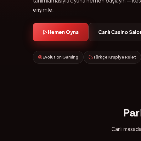
tanımlamasıyla oyuna hemen başlayın — kesi
erişimle.
Hemen Oyna
Canlı Casino Salo
Evolution Gaming
Türkçe Krupiye Rulet
Par
Canlı masadan