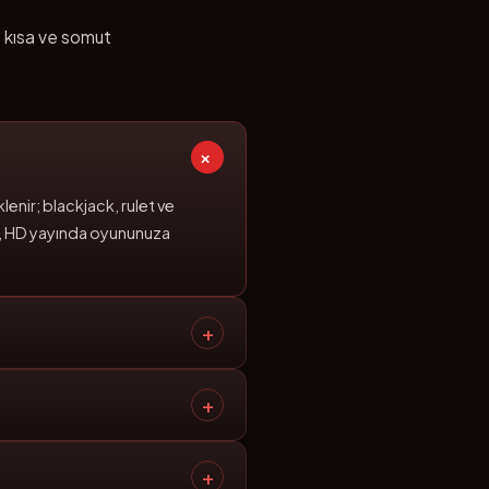
n kısa ve somut
+
lenir; blackjack, rulet ve
r, HD yayında oyununuza
+
+
+