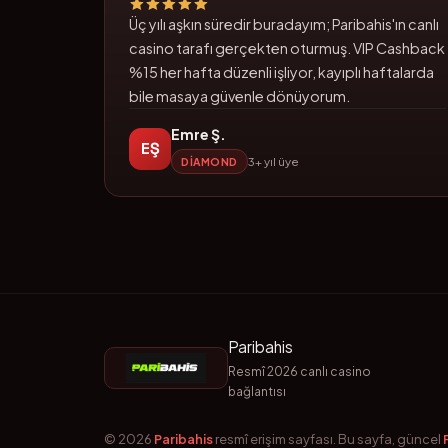
Üç yılı aşkın süredir buradayım; Paribahis'ın canlı
casino tarafı gerçekten oturmuş. VIP Cashback
%15 her hafta düzenli işliyor, kayıplı haftalarda
bile masaya güvenle dönüyorum.
Emre Ş.
EŞ
3+ yıl üye
DIAMOND
Paribahis
Resmî 2026 canlı casino
bağlantısı
© 2026
Paribahis
resmî erişim sayfası. Bu sayfa, güncel