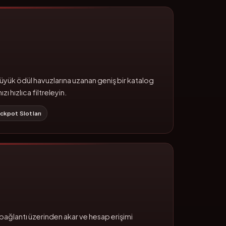
 büyük ödül havuzlarına uzanan geniş bir katalog
ı hızlıca filtreleyin.
ckpot Slotları
r bağlantı üzerinden akar ve hesap erişimi