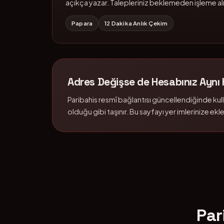
açıkça yazar. Talepleriniz beklemeden işleme alı
Papara
12 Dakika Anlık Çekim
Adres Değişse de Hesabınız Aynı 
Paribahis resmî bağlantısı güncellendiğinde kul
olduğu gibi taşınır. Bu sayfayı yer imlerinize ek
Par