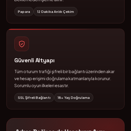
Papara
12 Dakika Anlık Çekim
Güvenli Altyapı
Tüm oturum trafiği şifreli bir bağlantı üzerinden akar
ve hesap erişimi doğrulama katmanlarıyla korunur.
Sorumlu oyun ilkeleri esastır.
SSL Şifreli Bağlantı
18+ Yaş Doğrulama