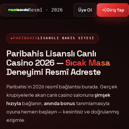
Resmî · 2026
Üye Ol
Giriş Yap
◆
PARIBAHIS
LISANSLI BAHIS SITESI
Paribahis Lisanslı Canlı
Casino 2026 —
Sıcak Masa
Deneyimi Resmî Adreste
Paribahis'ın 2026 resmî bağlantısı burada. Gerçek
krupiyelerle akan canlı casino salonuna
şimşek
hızıyla
bağlanın,
anında bonus
tanımlamasıyla
oyuna hemen başlayın — kesintisiz ve doğrulanmış
erişimle.