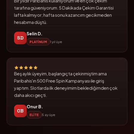
Bir yıldır Paribahis kullanıyorum ve en çok çekim
tarafına güveniyorum. 5 Dakikada Çekim Garantisi
lafta kalmıyor; hafta sonu kazancım gecikmeden
hesabıma düştü.
Selin D.
SD
1 yıl üye
PLATINUM
Beş aylık üyeyim, başlangıçta çekinmiştim ama
Paribahis'ın 500 Free Spin Kampanyası ile giriş
yaptım. Slotlarda ilk deneyimim beklediğimden çok
daha akıcı geçti.
Onur B.
OB
5 ay üye
ELITE