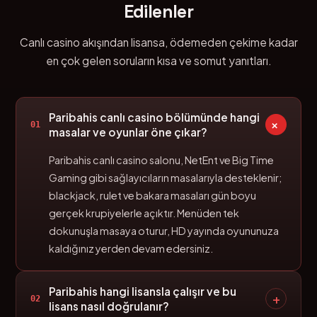
Edilenler
Canlı casino akışından lisansa, ödemeden çekime kadar
en çok gelen soruların kısa ve somut yanıtları.
Paribahis canlı casino bölümünde hangi
+
01
masalar ve oyunlar öne çıkar?
Paribahis canlı casino salonu, NetEnt ve Big Time
Gaming gibi sağlayıcıların masalarıyla desteklenir;
blackjack, rulet ve bakara masaları gün boyu
gerçek krupiyelerle açıktır. Menüden tek
dokunuşla masaya oturur, HD yayında oyununuza
kaldığınız yerden devam edersiniz.
Paribahis hangi lisansla çalışır ve bu
+
02
lisans nasıl doğrulanır?