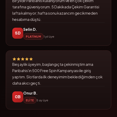
Bir yıldır Paribahis kullanıyorum ve en çok çekim
tarafına güveniyorum. 5 Dakikada Çekim Garantisi
lafta kalmıyor; hafta sonu kazancım gecikmeden
hesabıma düştü.
Selin D.
SD
1 yıl üye
PLATINUM
Beş aylık üyeyim, başlangıçta çekinmiştim ama
Paribahis'ın 500 Free Spin Kampanyası ile giriş
yaptım. Slotlarda ilk deneyimim beklediğimden çok
daha akıcı geçti.
Onur B.
OB
5 ay üye
ELITE