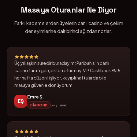
Masaya Oturanlar Ne Diyor
Farklı kademelerden üyelerin canlı casino ve çekim
deneyimlerine dair birinci ağızdan notlar.
Üç yılı aşkın süredir buradayım; Paribahis'ın canlı
casino tarafı gerçekten oturmuş. VIP Cashback %15
her hafta düzenli işliyor, kayıplı haftalarda bile
masaya güvenle dönüyorum.
Emre Ş.
EŞ
3+ yıl üye
DIAMOND