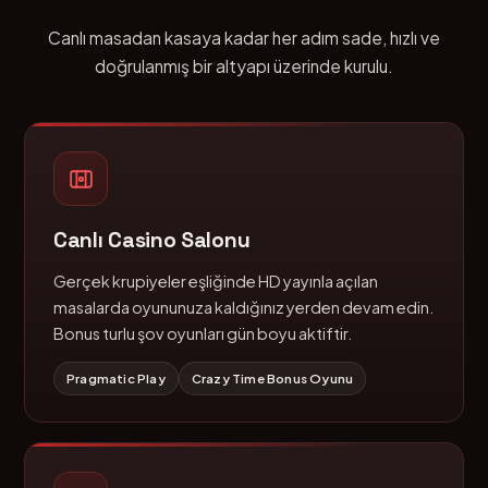
Canlı masadan kasaya kadar her adım sade, hızlı ve
doğrulanmış bir altyapı üzerinde kurulu.
Canlı Casino Salonu
Gerçek krupiyeler eşliğinde HD yayınla açılan
masalarda oyununuza kaldığınız yerden devam edin.
Bonus turlu şov oyunları gün boyu aktiftir.
Pragmatic Play
Crazy Time Bonus Oyunu