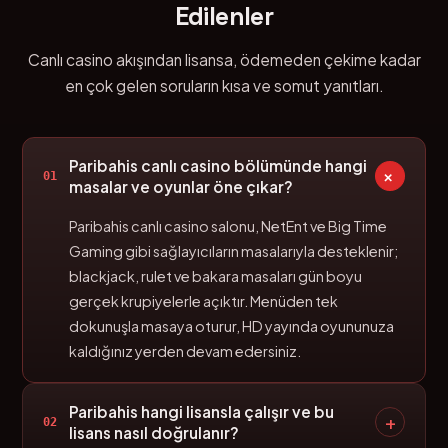
Edilenler
Canlı casino akışından lisansa, ödemeden çekime kadar
en çok gelen soruların kısa ve somut yanıtları.
Paribahis canlı casino bölümünde hangi
+
01
masalar ve oyunlar öne çıkar?
Paribahis canlı casino salonu, NetEnt ve Big Time
Gaming gibi sağlayıcıların masalarıyla desteklenir;
blackjack, rulet ve bakara masaları gün boyu
gerçek krupiyelerle açıktır. Menüden tek
dokunuşla masaya oturur, HD yayında oyununuza
kaldığınız yerden devam edersiniz.
Paribahis hangi lisansla çalışır ve bu
+
02
lisans nasıl doğrulanır?