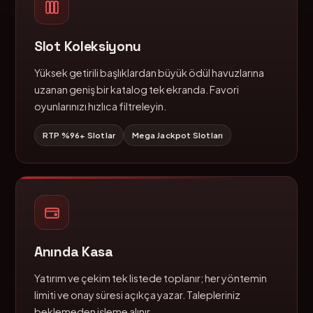
Slot Koleksiyonu
Yüksek getirili başlıklardan büyük ödül havuzlarına
uzanan geniş bir katalog tek ekranda. Favori
oyunlarınızı hızlıca filtreleyin.
RTP %96+ Slotlar
Mega Jackpot Slotları
Anında Kasa
Yatırım ve çekim tek listede toplanır; her yöntemin
limiti ve onay süresi açıkça yazar. Talepleriniz
beklemeden işleme alınır.