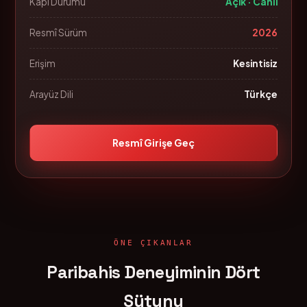
Kapı Durumu
Açık · Canlı
Resmî Sürüm
2026
Erişim
Kesintisiz
Arayüz Dili
Türkçe
Resmî Girişe Geç
ÖNE ÇIKANLAR
Paribahis Deneyiminin Dört
Sütunu