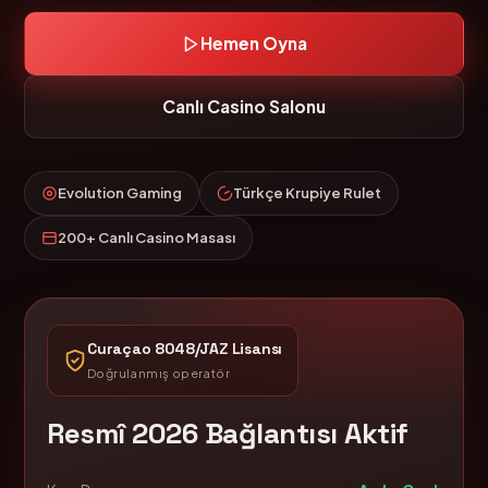
Hemen Oyna
Canlı Casino Salonu
Evolution Gaming
Türkçe Krupiye Rulet
200+ Canlı Casino Masası
Curaçao 8048/JAZ Lisansı
Doğrulanmış operatör
Resmî 2026 Bağlantısı Aktif