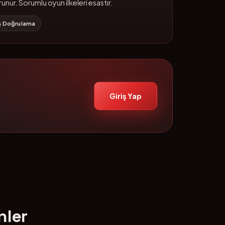
nur. Sorumlu oyun ilkeleri esastır.
ş Doğrulama
Giriş Yap
nler