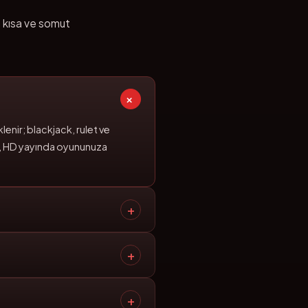
n kısa ve somut
+
lenir; blackjack, rulet ve
r, HD yayında oyununuza
+
+
+