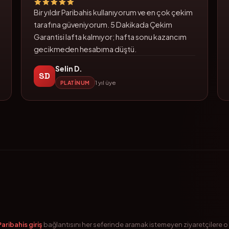
Bir yıldır Paribahis kullanıyorum ve en çok çekim
tarafına güveniyorum. 5 Dakikada Çekim
Garantisi lafta kalmıyor; hafta sonu kazancım
gecikmeden hesabıma düştü.
Selin D.
SD
1 yıl üye
PLATINUM
Paribahis giriş
bağlantısını her seferinde aramak istemeyen ziyaretçilere o