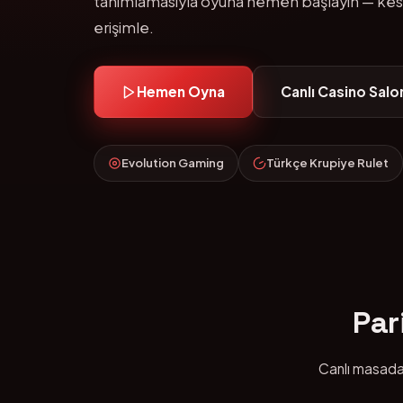
tanımlamasıyla oyuna hemen başlayın — kesi
erişimle.
Hemen Oyna
Canlı Casino Salo
Evolution Gaming
Türkçe Krupiye Rulet
Par
Canlı masadan