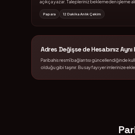
açıkça yazar. Talepleriniz beklemeden işleme alı
Papara
12 Dakika Anlık Çekim
Adres Değişse de Hesabınız Aynı 
Paribahis resmî bağlantısı güncellendiğinde kul
olduğu gibi taşınır. Bu sayfayı yer imlerinize ek
Par