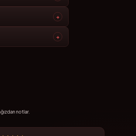
+
+
ağızdan notlar.