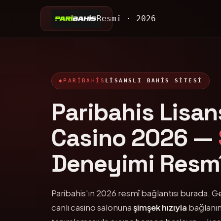
Resmî · 2026
◆
PARIBAHIS
LISANSLI BAHIS SITESI
Paribahis Lisans
Casino 2026 —
Deneyimi Resmî
Paribahis'ın 2026 resmî bağlantısı burada. 
canlı casino salonuna
şimşek hızıyla
bağlanı