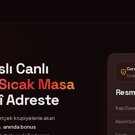
lı Canlı
Cur
Doğr
Sıcak Masa
Resmî
 Adreste
Kapı Dur
Gerçek krupiyelerle akan
Resmî Sü
n,
anında bonus