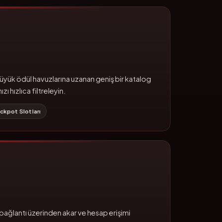
 büyük ödül havuzlarına uzanan geniş bir katalog
ı hızlıca filtreleyin.
ckpot Slotları
r bağlantı üzerinden akar ve hesap erişimi