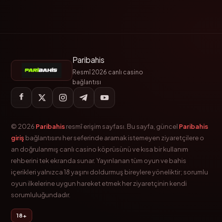
Paribahis
Resmî 2026 canlı casino
bağlantısı
© 2026
Paribahis
resmî erişim sayfası. Bu sayfa, güncel
Paribahis
giriş
bağlantısını her seferinde aramak istemeyen ziyaretçilere o
an doğrulanmış canlı casino köprüsünü ve kısa bir kullanım
rehberini tek ekranda sunar. Yayınlanan tüm oyun ve bahis
içerikleri yalnızca 18 yaşını doldurmuş bireylere yöneliktir; sorumlu
oyun ilkelerine uygun hareket etmek her ziyaretçinin kendi
sorumluluğundadır.
18+