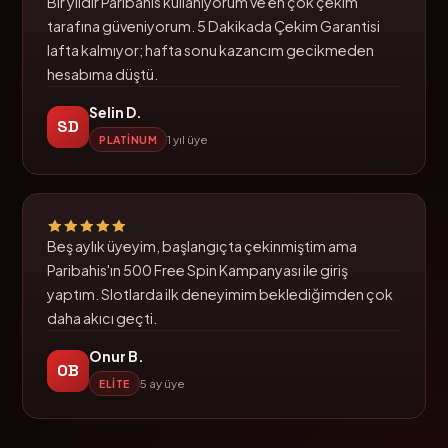
Bir yıldır Paribahis kullanıyorum ve en çok çekim
tarafına güveniyorum. 5 Dakikada Çekim Garantisi
lafta kalmıyor; hafta sonu kazancım gecikmeden
hesabıma düştü.
Selin D.
SD
1 yıl üye
PLATINUM
Beş aylık üyeyim, başlangıçta çekinmiştim ama
Paribahis'ın 500 Free Spin Kampanyası ile giriş
yaptım. Slotlarda ilk deneyimim beklediğimden çok
daha akıcı geçti.
Onur B.
OB
5 ay üye
ELITE