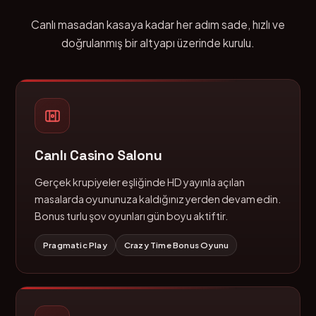
Canlı masadan kasaya kadar her adım sade, hızlı ve
doğrulanmış bir altyapı üzerinde kurulu.
Canlı Casino Salonu
Gerçek krupiyeler eşliğinde HD yayınla açılan
masalarda oyununuza kaldığınız yerden devam edin.
Bonus turlu şov oyunları gün boyu aktiftir.
Pragmatic Play
Crazy Time Bonus Oyunu