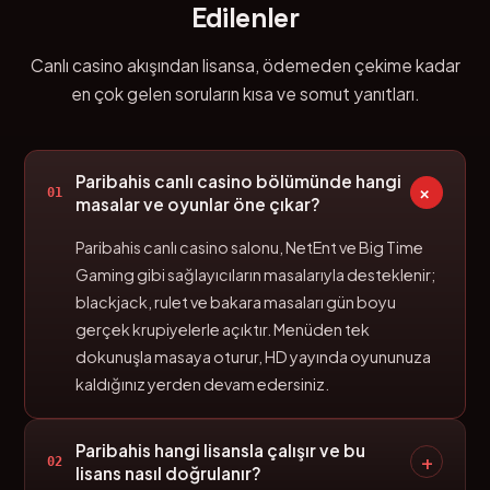
Edilenler
Canlı casino akışından lisansa, ödemeden çekime kadar
en çok gelen soruların kısa ve somut yanıtları.
Paribahis canlı casino bölümünde hangi
+
01
masalar ve oyunlar öne çıkar?
Paribahis canlı casino salonu, NetEnt ve Big Time
Gaming gibi sağlayıcıların masalarıyla desteklenir;
blackjack, rulet ve bakara masaları gün boyu
gerçek krupiyelerle açıktır. Menüden tek
dokunuşla masaya oturur, HD yayında oyununuza
kaldığınız yerden devam edersiniz.
Paribahis hangi lisansla çalışır ve bu
+
02
lisans nasıl doğrulanır?