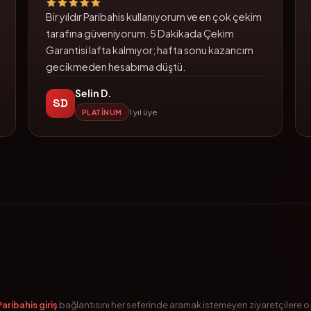
Bir yıldır Paribahis kullanıyorum ve en çok çekim
tarafına güveniyorum. 5 Dakikada Çekim
Garantisi lafta kalmıyor; hafta sonu kazancım
gecikmeden hesabıma düştü.
Selin D.
SD
1 yıl üye
PLATINUM
Paribahis giriş
bağlantısını her seferinde aramak istemeyen ziyaretçilere o