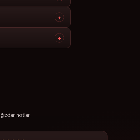
+
+
ağızdan notlar.