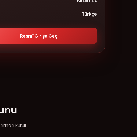
Kesintisiz
Türkçe
Resmî Girişe Geç
tunu
erinde kurulu.