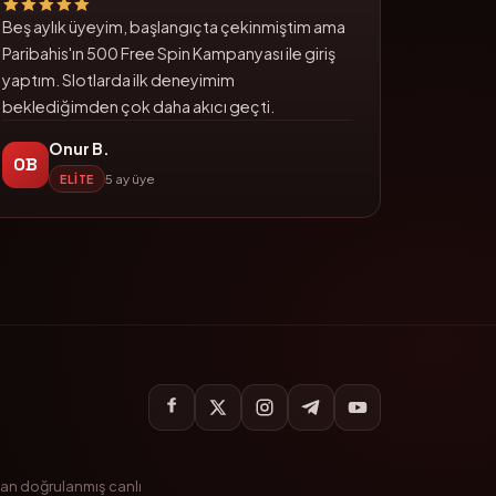
Beş aylık üyeyim, başlangıçta çekinmiştim ama
Paribahis'ın 500 Free Spin Kampanyası ile giriş
yaptım. Slotlarda ilk deneyimim
beklediğimden çok daha akıcı geçti.
Onur B.
OB
5 ay üye
ELITE
 an doğrulanmış canlı