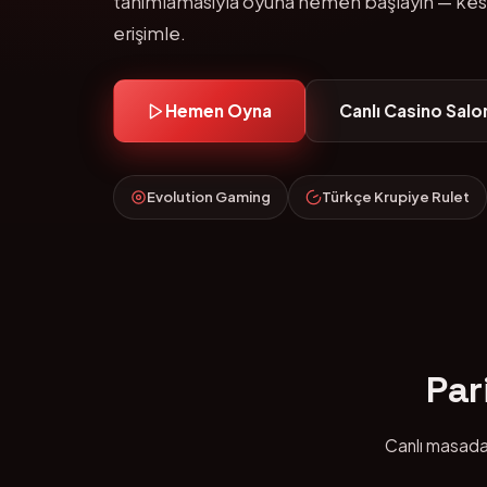
tanımlamasıyla oyuna hemen başlayın — kesi
erişimle.
Hemen Oyna
Canlı Casino Salo
Evolution Gaming
Türkçe Krupiye Rulet
Par
Canlı masadan