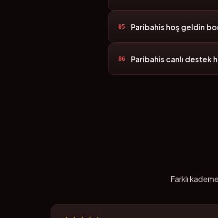
Paribahis hoş geldin bon
05
Paribahis canlı destek ha
06
Farklı kademel