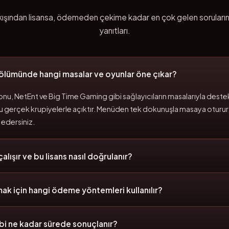
kışından lisansa, ödemeden çekime kadar en çok gelen soruları
yanıtları.
bölümünde hangi masalar ve oyunlar öne çıkar?
lonu, NetEnt ve Big Time Gaming gibi sağlayıcıların masalarıyla destek
u gerçek krupiyelerle açıktır. Menüden tek dokunuşla masaya oturu
edersiniz.
çalışır ve bu lisans nasıl doğrulanır?
mak için hangi ödeme yöntemleri kullanılır?
bi ne kadar sürede sonuçlanır?