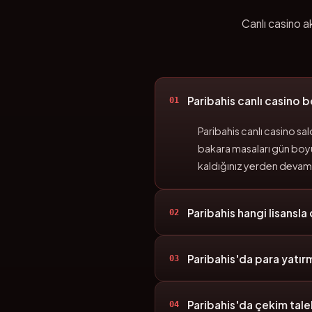
Canlı casino a
Paribahis canlı casino 
01
Paribahis canlı casino sa
bakara masaları gün boy
kaldığınız yerden devam 
Paribahis hangi lisansla 
02
Paribahis'da para yatır
03
Paribahis'da çekim tale
04