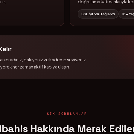
nır.
doğrulama katmanlarıyla koru
SSL Şifreli Bağlantı
18+ Ya
Kalır
lanıcı adınız, bakiyeniz ve kademe seviyeniz
leyerek her zaman aktif kapıya ulaşın.
SIK SORULANLAR
ibahis Hakkında Merak Edile