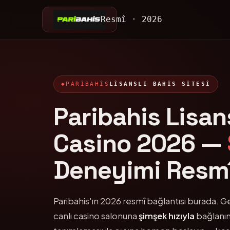
Resmî · 2026
◆
PARIBAHIS
LISANSLI BAHIS SITESI
Paribahis Lisans
Casino 2026 —
Deneyimi Resmî
Paribahis'ın 2026 resmî bağlantısı burada. 
canlı casino salonuna
şimşek hızıyla
bağlanı