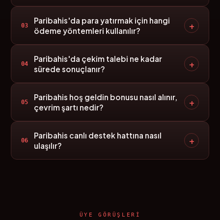
Paribahis'da para yatırmak için hangi
+
03
ödeme yöntemleri kullanılır?
Paribahis'da çekim talebi ne kadar
+
04
sürede sonuçlanır?
Paribahis hoş geldin bonusu nasıl alınır,
+
05
çevrim şartı nedir?
Paribahis canlı destek hattına nasıl
+
06
ulaşılır?
ÜYE GÖRÜŞLERI