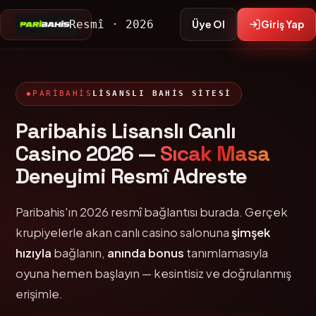
Resmî · 2026
Üye Ol
Giriş Yap
◆
PARIBAHIS
LISANSLI BAHIS SITESI
Paribahis Lisanslı Canlı
Casino 2026 —
Sıcak Masa
Deneyimi Resmî Adreste
Paribahis'ın 2026 resmî bağlantısı burada. Gerçek
krupiyelerle akan canlı casino salonuna
şimşek
hızıyla
bağlanın,
anında bonus
tanımlamasıyla
oyuna hemen başlayın — kesintisiz ve doğrulanmış
erişimle.