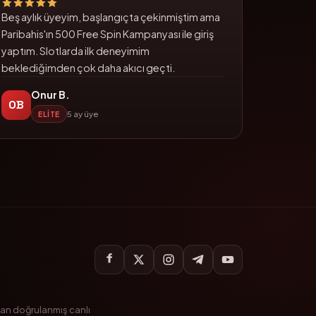
Beş aylık üyeyim, başlangıçta çekinmiştim ama
Paribahis'ın 500 Free Spin Kampanyası ile giriş
yaptım. Slotlarda ilk deneyimim
beklediğimden çok daha akıcı geçti.
Onur B.
OB
5 ay üye
ELITE
 an doğrulanmış canlı