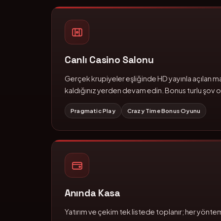
Canlı Casino Salonu
Gerçek krupiyeler eşliğinde HD yayınla açılan 
kaldığınız yerden devam edin. Bonus turlu şov oy
Pragmatic Play
Crazy Time Bonus Oyunu
Anında Kasa
Yatırım ve çekim tek listede toplanır; her yöntemi