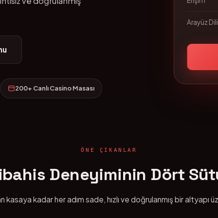
ntisiz ve doğrulanmış
Erişim
Arayüz Dili
nu
200+ Canlı Casino Masası
ÖNE ÇIKANLAR
ibahis Deneyiminin Dört Sü
 kasaya kadar her adım sade, hızlı ve doğrulanmış bir altyapı üz