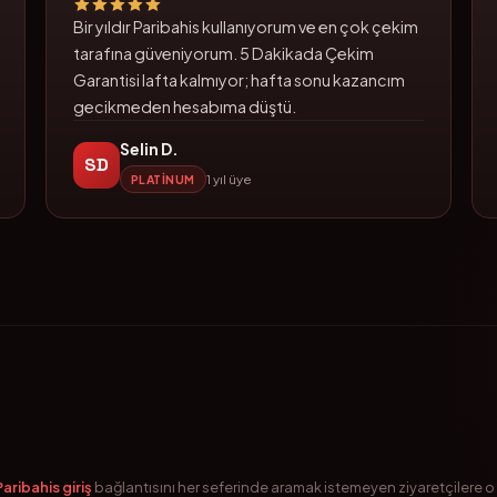
Bir yıldır Paribahis kullanıyorum ve en çok çekim
tarafına güveniyorum. 5 Dakikada Çekim
Garantisi lafta kalmıyor; hafta sonu kazancım
gecikmeden hesabıma düştü.
Selin D.
SD
1 yıl üye
PLATINUM
Paribahis giriş
bağlantısını her seferinde aramak istemeyen ziyaretçilere o