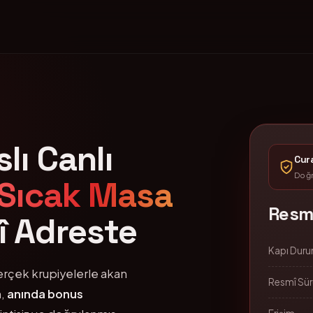
lı Canlı
Cur
Doğr
Sıcak Masa
Resmî
 Adreste
Kapı Dur
Gerçek krupiyelerle akan
Resmî Sü
n,
anında bonus