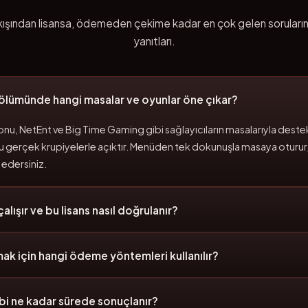
kışından lisansa, ödemeden çekime kadar en çok gelen soruları
yanıtları.
bölümünde hangi masalar ve oyunlar öne çıkar?
lonu, NetEnt ve Big Time Gaming gibi sağlayıcıların masalarıyla destek
u gerçek krupiyelerle açıktır. Menüden tek dokunuşla masaya oturu
edersiniz.
çalışır ve bu lisans nasıl doğrulanır?
mak için hangi ödeme yöntemleri kullanılır?
bi ne kadar sürede sonuçlanır?