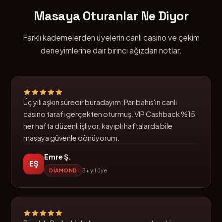
Masaya Oturanlar Ne Diyor
Farklı kademelerden üyelerin canlı casino ve çekim
deneyimlerine dair birinci ağızdan notlar.
Üç yılı aşkın süredir buradayım; Paribahis'ın canlı
casino tarafı gerçekten oturmuş. VIP Cashback %15
her hafta düzenli işliyor, kayıplı haftalarda bile
masaya güvenle dönüyorum.
Emre Ş.
EŞ
3+ yıl üye
DIAMOND