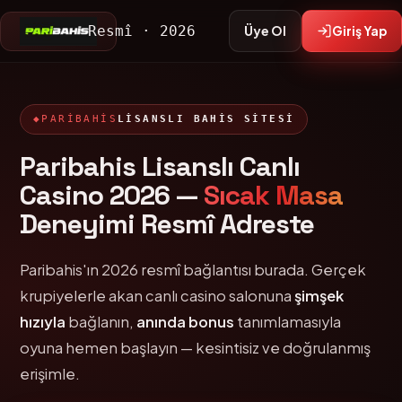
Resmî · 2026
Üye Ol
Giriş Yap
◆
PARIBAHIS
LISANSLI BAHIS SITESI
Paribahis Lisanslı Canlı
Casino 2026 —
Sıcak Masa
Deneyimi Resmî Adreste
Paribahis'ın 2026 resmî bağlantısı burada. Gerçek
krupiyelerle akan canlı casino salonuna
şimşek
hızıyla
bağlanın,
anında bonus
tanımlamasıyla
oyuna hemen başlayın — kesintisiz ve doğrulanmış
erişimle.