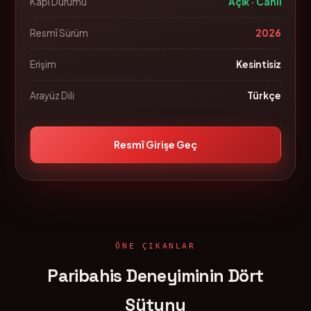
Kapı Durumu
Açık · Canlı
Resmî Sürüm
2026
Erişim
Kesintisiz
Arayüz Dili
Türkçe
Resmî Girişe Geç
ÖNE ÇIKANLAR
Paribahis Deneyiminin Dört
Sütunu