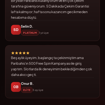
Bir yıldır Paribahis kullanıyorum ve en çok çekim
tarafına güveniyorum. 5 Dakikada Çekim Garantisi
lafta kalmıyor; hafta sonu kazancım gecikmeden
hesabıma düştü.
Selin D.
SD
1 yıl üye
PLATINUM
Beş aylık üyeyim, başlangıçta çekinmiştim ama
Paribahis'ın 500 Free Spin Kampanyası ile giriş
yaptım. Slotlarda ilk deneyimim beklediğimden çok
daha akıcı geçti.
Onur B.
OB
5 ay üye
ELITE