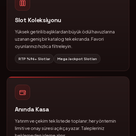
Slot Koleksiyonu
Yüksek getirili başlıklardan büyük ödül havuzlarına
uzanan geniş bir katalog tek ekranda. Favori
oyunlarınızı hızlıca filtreleyin.
RTP %96+ Slotlar
Mega Jackpot Slotları
Anında Kasa
Yatırım ve çekim tek listede toplanır; her yöntemin
limiti ve onay süresi açıkça yazar. Talepleriniz
beklemeden işleme alınır.