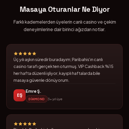
Masaya Oturanlar Ne Diyor
Farklı kademelerden üyelerin canlı casino ve çekim
deneyimlerine dair birinci ağızdan notlar.
Üç yılı aşkın süredir buradayım; Paribahis'ın canlı
casino tarafı gerçekten oturmuş. VIP Cashback %15
her hafta düzenli işliyor, kayıplı haftalarda bile
masaya güvenle dönüyorum.
Emre Ş.
EŞ
3+ yıl üye
DIAMOND