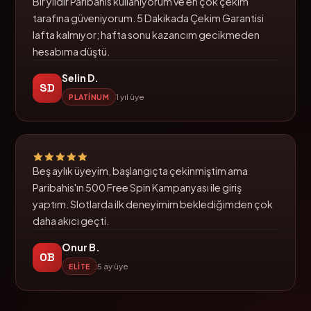
Bir yıldır Paribahis kullanıyorum ve en çok çekim
tarafına güveniyorum. 5 Dakikada Çekim Garantisi
lafta kalmıyor; hafta sonu kazancım gecikmeden
hesabıma düştü.
Selin D.
SD
1 yıl üye
PLATINUM
Beş aylık üyeyim, başlangıçta çekinmiştim ama
Paribahis'ın 500 Free Spin Kampanyası ile giriş
yaptım. Slotlarda ilk deneyimim beklediğimden çok
daha akıcı geçti.
Onur B.
OB
5 ay üye
ELITE