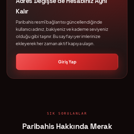
Adres Değişse de Hesabınız Aynı
Kalır
Paribahis resmî bağlantısı güncellendiğinde
kullanıcı adınız, bakiyeniz ve kademe seviyeniz
olduğu gibi taşınır. Bu sayfayı yer imlerinize
ekleyerek her zaman aktif kapıya ulaşın.
Giriş Yap
SIK SORULANLAR
Paribahis Hakkında Merak