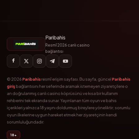
Paribahis
Resmî 2026 canlı casino
bağlantısı
© 2026
Paribahis
resmî erişim sayfası. Bu sayfa, güncel
Paribahis
giriş
bağlantısını her seferinde aramak istemeyen ziyaretçilere o
an doğrulanmış canlı casino köprüsünü ve kısa bir kullanım
rehberini tek ekranda sunar. Yayınlanan tüm oyun ve bahis
içerikleri yalnızca 18 yaşını doldurmuş bireylere yöneliktir; sorumlu
oyun ilkelerine uygun hareket etmek her ziyaretçinin kendi
sorumluluğundadır.
18+