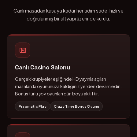
Canlı masadan kasaya kadar her adım sade, hızlı ve
doğrulanmış bir altyapı üzerinde kurulu.
Canlı Casino Salonu
Gerçek krupiyeler eşliğinde HD yayınla açılan
masalarda oyununuza kaldığınız yerden devam edin.
Bonus turlu şov oyunları gün boyu aktiftir.
Pragmatic Play
Crazy Time Bonus Oyunu