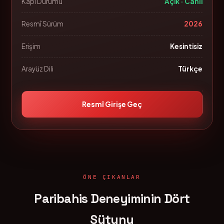
Kapı Durumu
Açık · Canlı
Resmî Sürüm
2026
Erişim
Kesintisiz
Arayüz Dili
Türkçe
Resmî Girişe Geç
ÖNE ÇIKANLAR
Paribahis Deneyiminin Dört
Sütunu