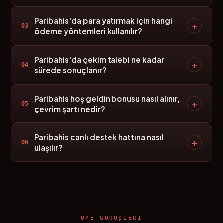
Paribahis'da para yatırmak için hangi
+
03
ödeme yöntemleri kullanılır?
Paribahis'da çekim talebi ne kadar
+
04
sürede sonuçlanır?
Paribahis hoş geldin bonusu nasıl alınır,
+
05
çevrim şartı nedir?
Paribahis canlı destek hattına nasıl
+
06
ulaşılır?
ÜYE GÖRÜŞLERI