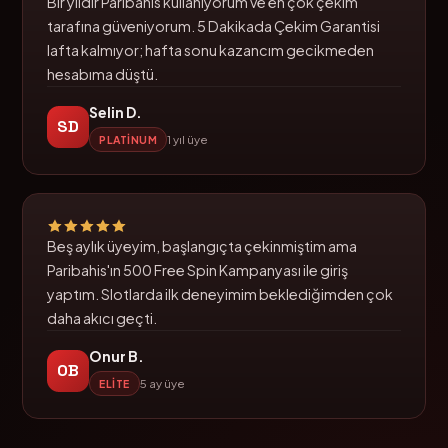
Bir yıldır Paribahis kullanıyorum ve en çok çekim
tarafına güveniyorum. 5 Dakikada Çekim Garantisi
lafta kalmıyor; hafta sonu kazancım gecikmeden
hesabıma düştü.
Selin D.
SD
1 yıl üye
PLATINUM
Beş aylık üyeyim, başlangıçta çekinmiştim ama
Paribahis'ın 500 Free Spin Kampanyası ile giriş
yaptım. Slotlarda ilk deneyimim beklediğimden çok
daha akıcı geçti.
Onur B.
OB
5 ay üye
ELITE