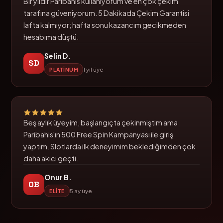
Bir yıldır Paribahis kullanıyorum ve en çok çekim
tarafına güveniyorum. 5 Dakikada Çekim Garantisi
lafta kalmıyor; hafta sonu kazancım gecikmeden
hesabıma düştü.
Selin D.
SD
1 yıl üye
PLATINUM
Beş aylık üyeyim, başlangıçta çekinmiştim ama
Paribahis'ın 500 Free Spin Kampanyası ile giriş
yaptım. Slotlarda ilk deneyimim beklediğimden çok
daha akıcı geçti.
Onur B.
OB
5 ay üye
ELITE