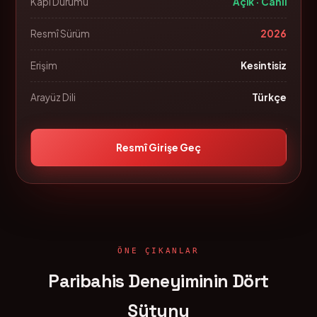
Kapı Durumu
Açık · Canlı
Resmî Sürüm
2026
Erişim
Kesintisiz
Arayüz Dili
Türkçe
Resmî Girişe Geç
ÖNE ÇIKANLAR
Paribahis Deneyiminin Dört
Sütunu