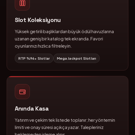
Slot Koleksiyonu
Yüksek getirili başlıklardan büyük ödül havuzlarına
uzanan geniş bir katalog tek ekranda. Favori
oyunlarınızı hızlıca filtreleyin.
RTP %96+ Slotlar
Mega Jackpot Slotları
Anında Kasa
Yatırım ve çekim tek listede toplanır; her yöntemin
limiti ve onay süresi açıkça yazar. Talepleriniz
beklemeden işleme alınır.