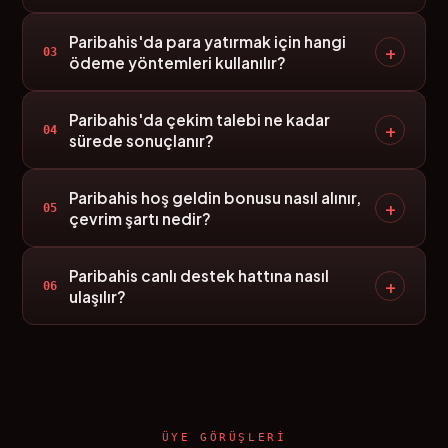
Paribahis'da para yatırmak için hangi
+
03
ödeme yöntemleri kullanılır?
Paribahis'da çekim talebi ne kadar
+
04
sürede sonuçlanır?
Paribahis hoş geldin bonusu nasıl alınır,
+
05
çevrim şartı nedir?
Paribahis canlı destek hattına nasıl
+
06
ulaşılır?
ÜYE GÖRÜŞLERI