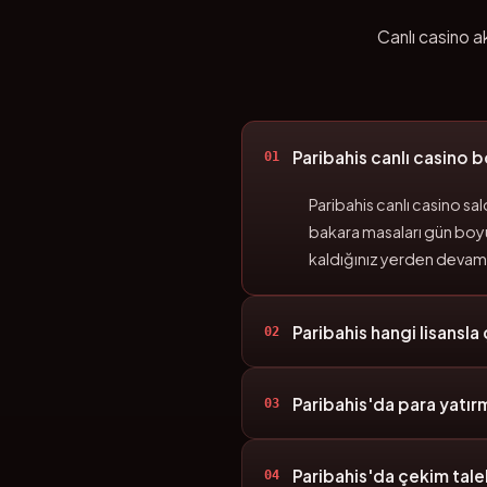
Canlı casino a
Paribahis canlı casino 
01
Paribahis canlı casino sa
bakara masaları gün boy
kaldığınız yerden devam 
Paribahis hangi lisansla 
02
Paribahis'da para yatır
03
Paribahis'da çekim tale
04