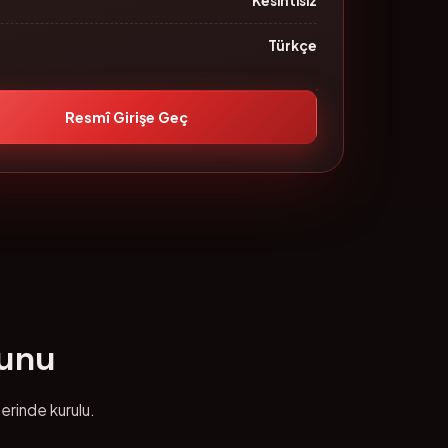
Kesintisiz
Türkçe
Resmî Girişe Geç
tunu
erinde kurulu.