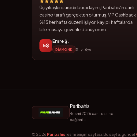
Üç yılı aşkın süredir buradayım; Paribahis'ın canlı
casino tarafı gerçekten oturmuş. VIP Cashback
%15 her hafta düzenli işliyor, kayıplı haftalarda
bile masaya güvenle dönüyorum.
Emre Ş.
EŞ
3+ yıl üye
DIAMOND
Paribahis
Resmî 2026 canlı casino
bağlantısı
© 2026
Paribahis
resmî erişim sayfası. Bu sayfa, güncel