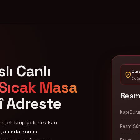
lı Canlı
Cur
Doğr
Sıcak Masa
Resmî
 Adreste
Kapı Dur
Gerçek krupiyelerle akan
Resmî Sü
n,
anında bonus