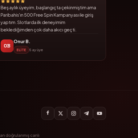
Beş aylık üyeyim, başlangıçta çekinmiştim ama
Paribahis'ın 500 Free Spin Kampanyası ile giriş
yaptım. Slotlarda ilk deneyimim
beklediğimden çok daha akıcı geçti.
Onur B.
OB
5 ay üye
ELITE
 an doğrulanmış canlı