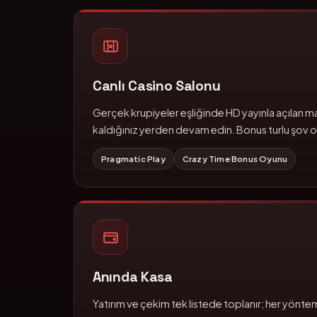
Canlı Casino Salonu
Gerçek krupiyeler eşliğinde HD yayınla açılan 
kaldığınız yerden devam edin. Bonus turlu şov oy
Pragmatic Play
Crazy Time Bonus Oyunu
Anında Kasa
Yatırım ve çekim tek listede toplanır; her yöntemi