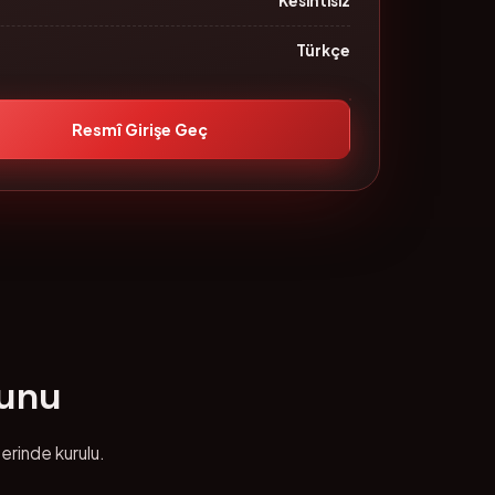
Kesintisiz
Türkçe
Resmî Girişe Geç
tunu
erinde kurulu.