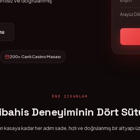
ntisiz ve doğrulanmış
Erişim
Arayüz Dili
nu
200+ Canlı Casino Masası
ÖNE ÇIKANLAR
ibahis Deneyiminin Dört Sü
 kasaya kadar her adım sade, hızlı ve doğrulanmış bir altyapı üz