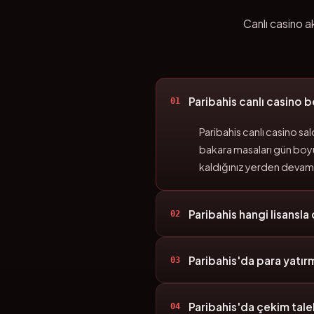
Canlı casino a
Paribahis canlı casino 
01
Paribahis canlı casino sa
bakara masaları gün boy
kaldığınız yerden devam 
Paribahis hangi lisansla 
02
Paribahis'da para yatır
03
Paribahis'da çekim tale
04