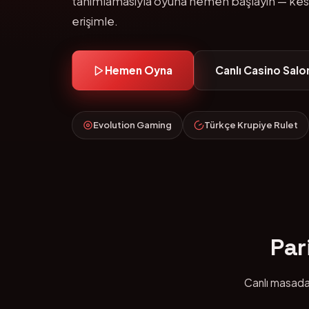
tanımlamasıyla oyuna hemen başlayın — kesi
erişimle.
Hemen Oyna
Canlı Casino Salo
Evolution Gaming
Türkçe Krupiye Rulet
Par
Canlı masadan