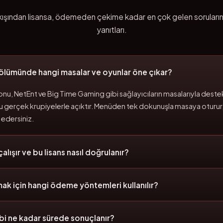
kışından lisansa, ödemeden çekime kadar en çok gelen soruları
yanıtları.
bölümünde hangi masalar ve oyunlar öne çıkar?
lonu, NetEnt ve Big Time Gaming gibi sağlayıcıların masalarıyla destek
u gerçek krupiyelerle açıktır. Menüden tek dokunuşla masaya oturu
edersiniz.
çalışır ve bu lisans nasıl doğrulanır?
mak için hangi ödeme yöntemleri kullanılır?
bi ne kadar sürede sonuçlanır?