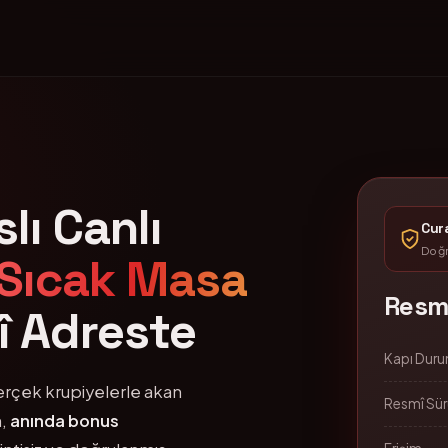
lı Canlı
Cur
Doğr
Sıcak Masa
Resmî
 Adreste
Kapı Dur
Gerçek krupiyelerle akan
Resmî Sü
n,
anında bonus