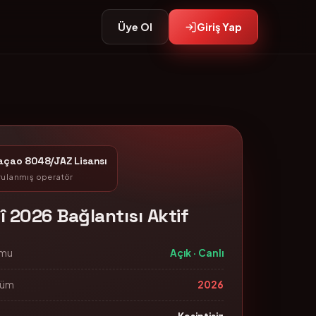
Üye Ol
Giriş Yap
açao 8048/JAZ Lisansı
ulanmış operatör
 2026 Bağlantısı Aktif
umu
Açık · Canlı
rüm
2026