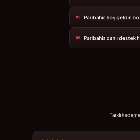
Paribahis hoş geldin bon
05
Paribahis canlı destek ha
06
Farklı kademel