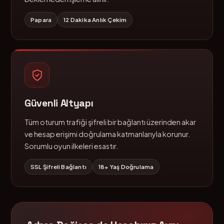
Papara
12 Dakika Anlık Çekim
Güvenli Altyapı
Tüm oturum trafiği şifreli bir bağlantı üzerinden akar
ve hesap erişimi doğrulama katmanlarıyla korunur.
Sorumlu oyun ilkeleri esastır.
SSL Şifreli Bağlantı
18+ Yaş Doğrulama