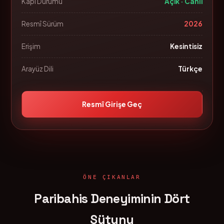
Kapı Durumu
Açık · Canlı
Resmî Sürüm
2026
Erişim
Kesintisiz
Arayüz Dili
Türkçe
Resmî Girişe Geç
ÖNE ÇIKANLAR
Paribahis Deneyiminin Dört
Sütunu