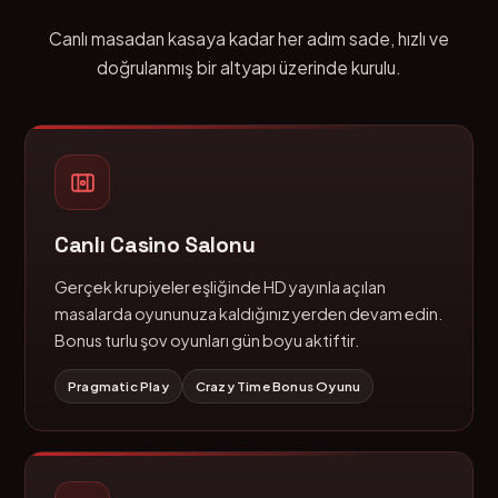
Canlı masadan kasaya kadar her adım sade, hızlı ve
doğrulanmış bir altyapı üzerinde kurulu.
Canlı Casino Salonu
Gerçek krupiyeler eşliğinde HD yayınla açılan
masalarda oyununuza kaldığınız yerden devam edin.
Bonus turlu şov oyunları gün boyu aktiftir.
Pragmatic Play
Crazy Time Bonus Oyunu