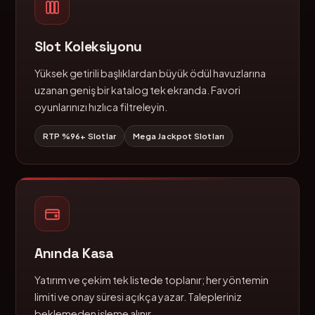
Slot Koleksiyonu
Yüksek getirili başlıklardan büyük ödül havuzlarına
uzanan geniş bir katalog tek ekranda. Favori
oyunlarınızı hızlıca filtreleyin.
RTP %96+ Slotlar
Mega Jackpot Slotları
Anında Kasa
Yatırım ve çekim tek listede toplanır; her yöntemin
limiti ve onay süresi açıkça yazar. Talepleriniz
beklemeden işleme alınır.