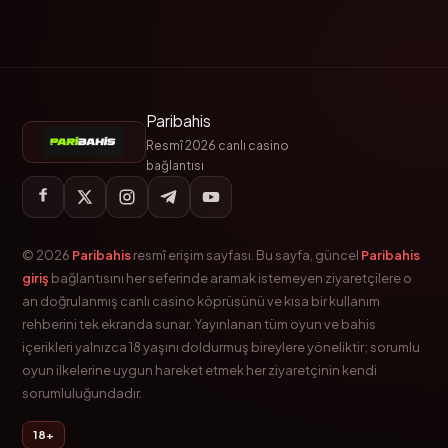
Paribahis
Resmî 2026 canlı casino
bağlantısı
© 2026
Paribahis
resmî erişim sayfası. Bu sayfa, güncel
Paribahis
giriş
bağlantısını her seferinde aramak istemeyen ziyaretçilere o
an doğrulanmış canlı casino köprüsünü ve kısa bir kullanım
rehberini tek ekranda sunar. Yayınlanan tüm oyun ve bahis
içerikleri yalnızca 18 yaşını doldurmuş bireylere yöneliktir; sorumlu
oyun ilkelerine uygun hareket etmek her ziyaretçinin kendi
sorumluluğundadır.
18+