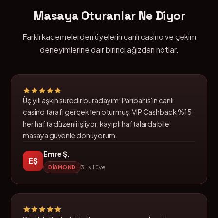
Masaya Oturanlar Ne Diyor
Farklı kademelerden üyelerin canlı casino ve çekim
deneyimlerine dair birinci ağızdan notlar.
Üç yılı aşkın süredir buradayım; Paribahis'ın canlı
casino tarafı gerçekten oturmuş. VIP Cashback %15
her hafta düzenli işliyor, kayıplı haftalarda bile
masaya güvenle dönüyorum.
Emre Ş.
EŞ
3+ yıl üye
DIAMOND