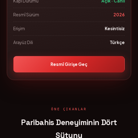
Kapı Durumu
Açık · Canlı
Resmî Sürüm
2026
Erişim
Kesintisiz
Arayüz Dili
Türkçe
Resmî Girişe Geç
ÖNE ÇIKANLAR
Paribahis Deneyiminin Dört
Sütunu