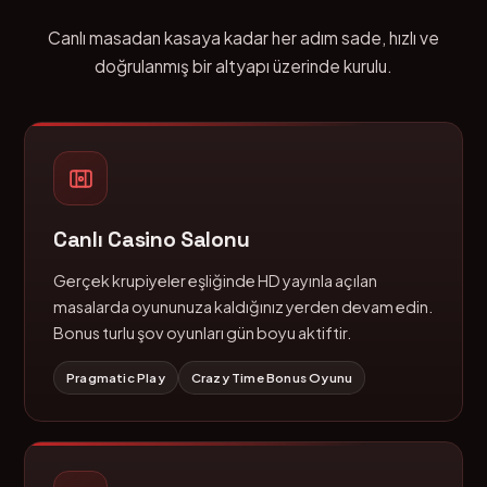
Canlı masadan kasaya kadar her adım sade, hızlı ve
doğrulanmış bir altyapı üzerinde kurulu.
Canlı Casino Salonu
Gerçek krupiyeler eşliğinde HD yayınla açılan
masalarda oyununuza kaldığınız yerden devam edin.
Bonus turlu şov oyunları gün boyu aktiftir.
Pragmatic Play
Crazy Time Bonus Oyunu