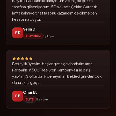
Bir yıldır Paribahis kullanıyorum ve en çok çekim
tarafına güveniyorum. 5 Dakikada Çekim Garantisi
lafta kalmıyor; hafta sonu kazancım gecikmeden
hesabıma düştü.
Selin D.
SD
1 yıl üye
PLATINUM
Beş aylık üyeyim, başlangıçta çekinmiştim ama
Paribahis'ın 500 Free Spin Kampanyası ile giriş
yaptım. Slotlarda ilk deneyimim beklediğimden çok
daha akıcı geçti.
Onur B.
OB
5 ay üye
ELITE