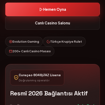
Hemen Oyna
Canlı Casino Salonu
Evolution Gaming
Türkçe Krupiye Rulet
200+ Canlı Casino Masası
Curaçao 8048/JAZ Lisansı
Doğrulanmış operatör
Resmî 2026 Bağlantısı Aktif