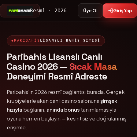
Resmî · 2026
Üye Ol
Giriş Yap
◆
PARIBAHIS
LISANSLI BAHIS SITESI
Paribahis Lisanslı Canlı
Casino 2026 —
Sıcak Masa
Deneyimi Resmî Adreste
Paribahis'ın 2026 resmî bağlantısı burada. Gerçek
krupiyelerle akan canlı casino salonuna
şimşek
hızıyla
bağlanın,
anında bonus
tanımlamasıyla
oyuna hemen başlayın — kesintisiz ve doğrulanmış
erişimle.