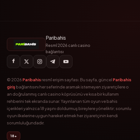
Paribahis
Resmî 2026 canlı casino
bağlantısı
© 2026
Paribahis
resmî erişim sayfası. Bu sayfa, güncel
Paribahis
giriş
bağlantısını her seferinde aramak istemeyen ziyaretçilere o
an doğrulanmış canlı casino köprüsünü ve kısa bir kullanım
rehberini tek ekranda sunar. Yayınlanan tüm oyun ve bahis
içerikleri yalnızca 18 yaşını doldurmuş bireylere yöneliktir; sorumlu
oyun ilkelerine uygun hareket etmek her ziyaretçinin kendi
sorumluluğundadır.
18+