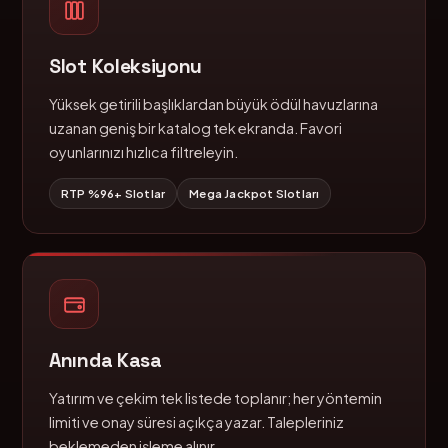
Slot Koleksiyonu
Yüksek getirili başlıklardan büyük ödül havuzlarına
uzanan geniş bir katalog tek ekranda. Favori
oyunlarınızı hızlıca filtreleyin.
RTP %96+ Slotlar
Mega Jackpot Slotları
Anında Kasa
Yatırım ve çekim tek listede toplanır; her yöntemin
limiti ve onay süresi açıkça yazar. Talepleriniz
beklemeden işleme alınır.