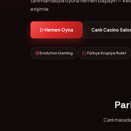
tanımlamasıyla oyuna hemen başlayın — kesi
erişimle.
Hemen Oyna
Canlı Casino Salo
Evolution Gaming
Türkçe Krupiye Rulet
Par
Canlı masadan