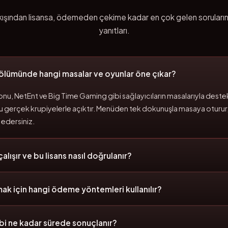
kışından lisansa, ödemeden çekime kadar en çok gelen soruları
yanıtları.
bölümünde hangi masalar ve oyunlar öne çıkar?
lonu, NetEnt ve Big Time Gaming gibi sağlayıcıların masalarıyla destek
u gerçek krupiyelerle açıktır. Menüden tek dokunuşla masaya oturu
edersiniz.
çalışır ve bu lisans nasıl doğrulanır?
mak için hangi ödeme yöntemleri kullanılır?
bi ne kadar sürede sonuçlanır?