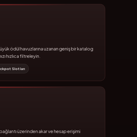
 büyük ödül havuzlarına uzanan geniş bir katalog
ı hızlıca filtreleyin.
ckpot Slotları
r bağlantı üzerinden akar ve hesap erişimi