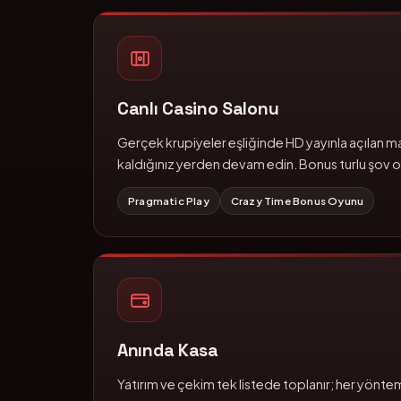
Canlı Casino Salonu
Gerçek krupiyeler eşliğinde HD yayınla açılan 
kaldığınız yerden devam edin. Bonus turlu şov oy
Pragmatic Play
Crazy Time Bonus Oyunu
Anında Kasa
Yatırım ve çekim tek listede toplanır; her yöntemi