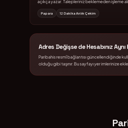
açıkça yazar. Talepleriniz beklemeden işleme alı
Papara
12 Dakika Anlık Çekim
Adres Değişse de Hesabınız Aynı 
Paribahis resmî bağlantısı güncellendiğinde kul
olduğu gibi taşınır. Bu sayfayı yer imlerinize ek
Par