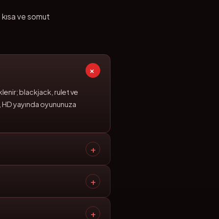
n kısa ve somut
+
lenir; blackjack, rulet ve
r, HD yayında oyununuza
+
+
+