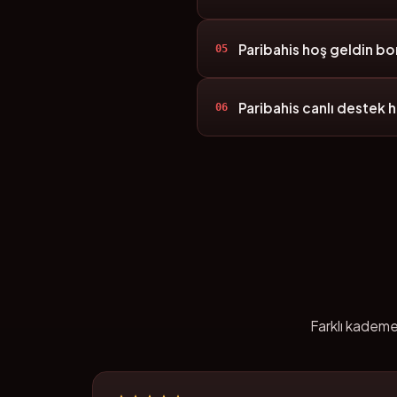
Paribahis hoş geldin bon
05
Paribahis canlı destek ha
06
Farklı kademel