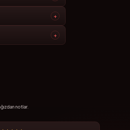
+
+
ağızdan notlar.