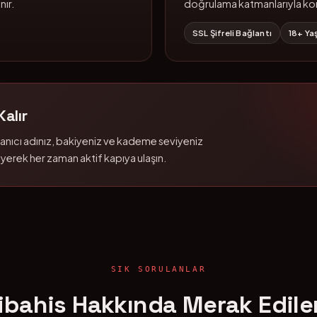
nır.
doğrulama katmanlarıyla koru
SSL Şifreli Bağlantı
18+ Ya
Kalır
lanıcı adınız, bakiyeniz ve kademe seviyeniz
leyerek her zaman aktif kapıya ulaşın.
SIK SORULANLAR
ibahis Hakkında Merak Edile