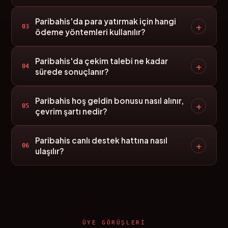
Paribahis'da para yatırmak için hangi
+
03
ödeme yöntemleri kullanılır?
Paribahis'da çekim talebi ne kadar
+
04
sürede sonuçlanır?
Paribahis hoş geldin bonusu nasıl alınır,
+
05
çevrim şartı nedir?
Paribahis canlı destek hattına nasıl
+
06
ulaşılır?
ÜYE GÖRÜŞLERI