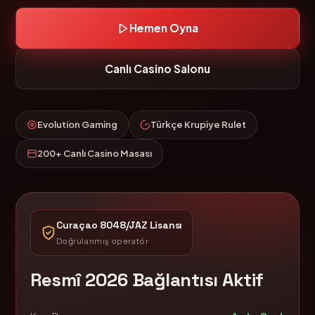
Hemen Oyna
Canlı Casino Salonu
Evolution Gaming
Türkçe Krupiye Rulet
200+ Canlı Casino Masası
Curaçao 8048/JAZ Lisansı
Doğrulanmış operatör
Resmî 2026 Bağlantısı Aktif