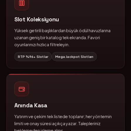
Slot Koleksiyonu
Yüksek getirili başlıklardan büyük ödül havuzlarına
uzanan geniş bir katalog tek ekranda. Favori
oyunlarınızı hızlıca filtreleyin.
RTP %96+ Slotlar
Mega Jackpot Slotları
Anında Kasa
Yatırım ve çekim tek listede toplanır; her yöntemin
limiti ve onay süresi açıkça yazar. Talepleriniz
beklemeden işleme alınır.