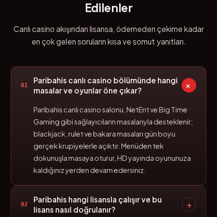
Edilenler
Canlı casino akışından lisansa, ödemeden çekime kadar
en çok gelen soruların kısa ve somut yanıtları.
Paribahis canlı casino bölümünde hangi
+
01
masalar ve oyunlar öne çıkar?
Paribahis canlı casino salonu, NetEnt ve Big Time
Gaming gibi sağlayıcıların masalarıyla desteklenir;
blackjack, rulet ve bakara masaları gün boyu
gerçek krupiyelerle açıktır. Menüden tek
dokunuşla masaya oturur, HD yayında oyununuza
kaldığınız yerden devam edersiniz.
Paribahis hangi lisansla çalışır ve bu
+
02
lisans nasıl doğrulanır?