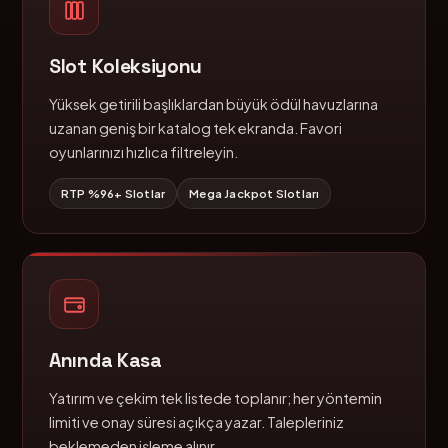
Slot Koleksiyonu
Yüksek getirili başlıklardan büyük ödül havuzlarına
uzanan geniş bir katalog tek ekranda. Favori
oyunlarınızı hızlıca filtreleyin.
RTP %96+ Slotlar
Mega Jackpot Slotları
Anında Kasa
Yatırım ve çekim tek listede toplanır; her yöntemin
limiti ve onay süresi açıkça yazar. Talepleriniz
beklemeden işleme alınır.