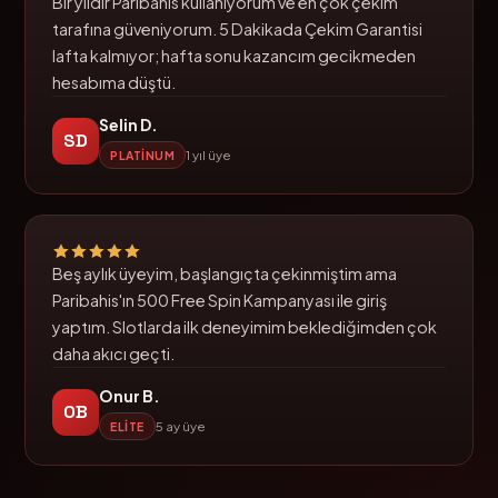
Bir yıldır Paribahis kullanıyorum ve en çok çekim
tarafına güveniyorum. 5 Dakikada Çekim Garantisi
lafta kalmıyor; hafta sonu kazancım gecikmeden
hesabıma düştü.
Selin D.
SD
1 yıl üye
PLATINUM
Beş aylık üyeyim, başlangıçta çekinmiştim ama
Paribahis'ın 500 Free Spin Kampanyası ile giriş
yaptım. Slotlarda ilk deneyimim beklediğimden çok
daha akıcı geçti.
Onur B.
OB
5 ay üye
ELITE