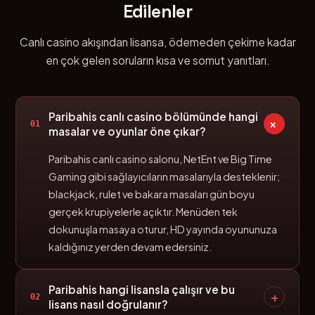
Edilenler
Canlı casino akışından lisansa, ödemeden çekime kadar
en çok gelen soruların kısa ve somut yanıtları.
Paribahis canlı casino bölümünde hangi
+
01
masalar ve oyunlar öne çıkar?
Paribahis canlı casino salonu, NetEnt ve Big Time
Gaming gibi sağlayıcıların masalarıyla desteklenir;
blackjack, rulet ve bakara masaları gün boyu
gerçek krupiyelerle açıktır. Menüden tek
dokunuşla masaya oturur, HD yayında oyununuza
kaldığınız yerden devam edersiniz.
Paribahis hangi lisansla çalışır ve bu
+
02
lisans nasıl doğrulanır?