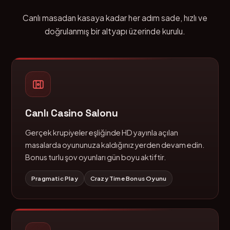
Canlı masadan kasaya kadar her adım sade, hızlı ve
doğrulanmış bir altyapı üzerinde kurulu.
Canlı Casino Salonu
Gerçek krupiyeler eşliğinde HD yayınla açılan
masalarda oyununuza kaldığınız yerden devam edin.
Bonus turlu şov oyunları gün boyu aktiftir.
Pragmatic Play
Crazy Time Bonus Oyunu