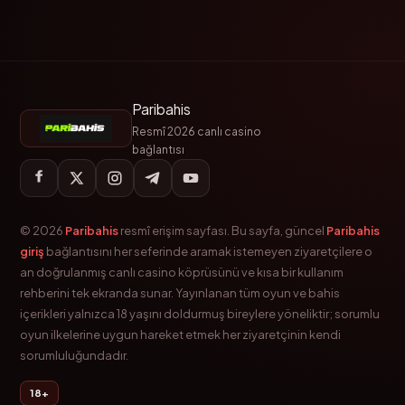
Paribahis
Resmî 2026 canlı casino
bağlantısı
© 2026
Paribahis
resmî erişim sayfası. Bu sayfa, güncel
Paribahis
giriş
bağlantısını her seferinde aramak istemeyen ziyaretçilere o
an doğrulanmış canlı casino köprüsünü ve kısa bir kullanım
rehberini tek ekranda sunar. Yayınlanan tüm oyun ve bahis
içerikleri yalnızca 18 yaşını doldurmuş bireylere yöneliktir; sorumlu
oyun ilkelerine uygun hareket etmek her ziyaretçinin kendi
sorumluluğundadır.
18+