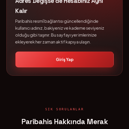
Adres Değişse de Hesabınız Aynı
Kalır
Paribahis resmî bağlantısı güncellendiğinde
kullanıcı adınız, bakiyeniz ve kademe seviyeniz
olduğu gibi taşınır. Bu sayfayı yer imlerinize
ekleyerek her zaman aktif kapıya ulaşın.
Giriş Yap
SIK SORULANLAR
Paribahis Hakkında Merak