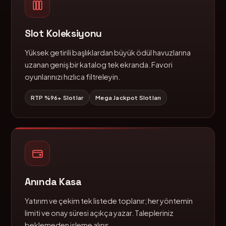
Slot Koleksiyonu
Yüksek getirili başlıklardan büyük ödül havuzlarına
uzanan geniş bir katalog tek ekranda. Favori
oyunlarınızı hızlıca filtreleyin.
RTP %96+ Slotlar
Mega Jackpot Slotları
Anında Kasa
Yatırım ve çekim tek listede toplanır; her yöntemin
limiti ve onay süresi açıkça yazar. Talepleriniz
beklemeden işleme alınır.