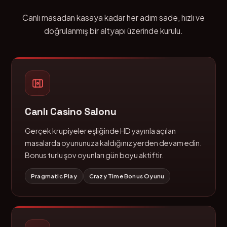
Canlı masadan kasaya kadar her adım sade, hızlı ve
doğrulanmış bir altyapı üzerinde kurulu.
Canlı Casino Salonu
Gerçek krupiyeler eşliğinde HD yayınla açılan
masalarda oyununuza kaldığınız yerden devam edin.
Bonus turlu şov oyunları gün boyu aktiftir.
Pragmatic Play
Crazy Time Bonus Oyunu