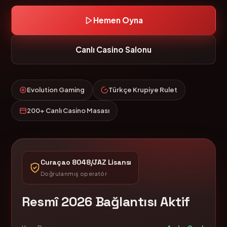
Hemen Oyna
Canlı Casino Salonu
Evolution Gaming
Türkçe Krupiye Rulet
200+ Canlı Casino Masası
Curaçao 8048/JAZ Lisansı
Doğrulanmış operatör
Resmî 2026 Bağlantısı Aktif