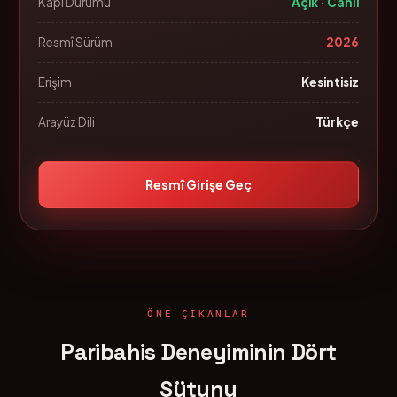
Kapı Durumu
Açık · Canlı
Resmî Sürüm
2026
Erişim
Kesintisiz
Arayüz Dili
Türkçe
Resmî Girişe Geç
ÖNE ÇIKANLAR
Paribahis Deneyiminin Dört
Sütunu