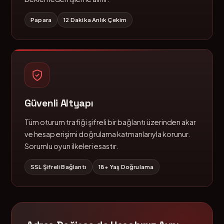
Papara
12 Dakika Anlık Çekim
Güvenli Altyapı
Tüm oturum trafiği şifreli bir bağlantı üzerinden akar
ve hesap erişimi doğrulama katmanlarıyla korunur.
Sorumlu oyun ilkeleri esastır.
SSL Şifreli Bağlantı
18+ Yaş Doğrulama